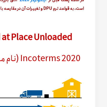
در ادامه پست قبل از
اینکوترمز 2020
اتاق بازرگا
است، به قواعد ترم DPU و تغییرات آن در مقایسه با
DPU | Delivered at Place Unloaded
Incoterms 2020 (نام محل مورد نظر) DPU