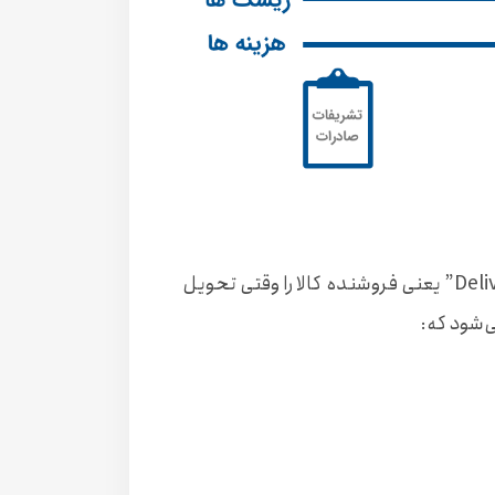
“‌Delivered At Place Unloaded” یعنی فروشنده کالا را وقتی تحویل
شود که: