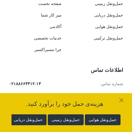
حمل‌ونقل
زمینی
صفحه نخست
حمل‌ونقل
دریایی
میز کار شما
حمل‌ونقل
هوایی
آکادمی
حمل‌ونقل
ترکیبی
خدمات تخصصی
چرا مسیراکسیر
اطلاعات تماس
شماره تماس:
۰۲۱۸۸۶۶۳۳۱۲-۱۳
کد پستی:
۱۵۱۷۹۱۷۱۳۴
هزینه‌ی حمل خود را برآورد کنید.
ایمیل:
hello@masirex.com
شماره ثبت:
۵۱۹۶۵۲
حمل‌ونقل
هوایی
حمل‌ونقل
زمینی
حمل‌ونقل
دریایی
حمل
شناسه ملی:
۱۴۰۰۷۲۵۴۲۱۰