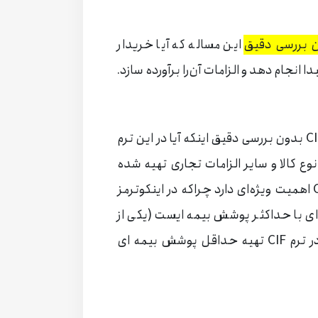
این مساله که آیا خریدار
 انجام دهد و الزامات آن‌را برآورده سازد.
اشتباه رایج ششم: استفاده از ترم‌های CIP و CIF بدون بررسی دقیق اینکه آیا در این ترم
ع کالا و سایر الزامات تجاری تهیه شده
است یا خیر. این مساله بویژه در مورد ترم CIF اهمیت ویژه‌ای دارد چراکه در اینکوترمز
یه بیمه ای با حداکثر پوشش بیمه ایست (یکی از
تفاوت های بین اینکوترمز ۲۰۱۰ و ۲۰۲۰) ولی در ترم CIF تهیه حداقل پوشش بیمه ای