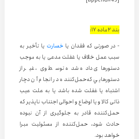
[append=49]
بند ۲ ماده ۱۷:
- در صورتی كه فقدان يا
خسارت
يا تأخير به
سبب عمل خلاف يا غفلت مدعی يا به موجب
دستورهای داده شده توسط وی، غير از
دستورهايي كه‌حمل‌كننده در انجام آن دچار
اشتباه يا غفلت شده باشد يا به علت عيب
ذاتی كالا و يا اوضاع و احوالی اجتناب ‌ناپذير كه
حمل‌‌كننده قادر به جلوگيری از ‌آن نبوده
حادث شود، حمل‌‌كننده از مسئوليت مبرا
خواهد بود.